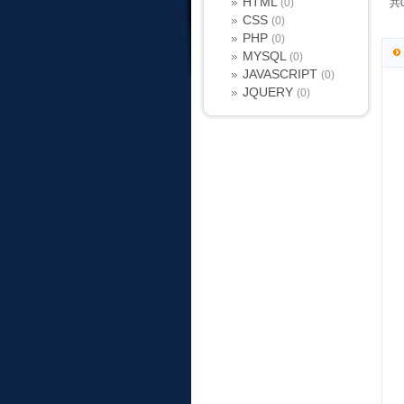
HTML
(0)
共
CSS
(0)
PHP
(0)
MYSQL
(0)
JAVASCRIPT
(0)
JQUERY
(0)