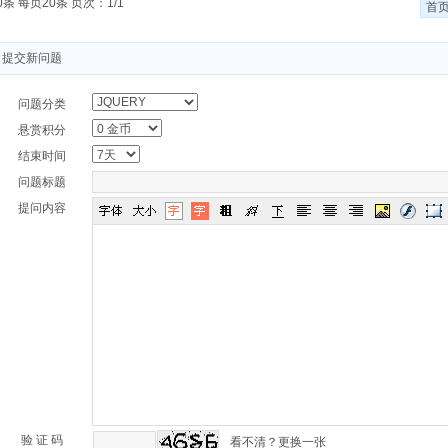
0条 每页20条 页次：1/1
首
提交新问题
问题分类
悬赏积分
结束时间
问题标题
提问内容
验 证 码
看不清？更换一张