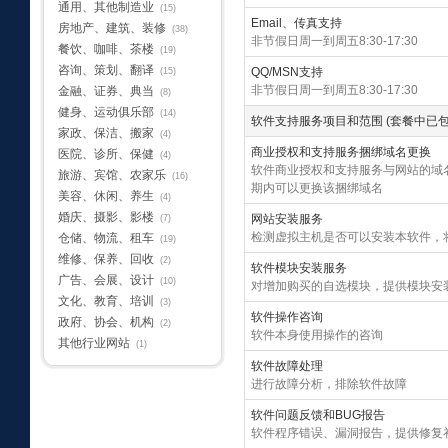
通用、其他制造业
(15)
Email、传真支持
房地产、建筑、装修
(38)
非节假日周一到周五8:30-17:30
餐饮、咖啡、茶楼
(19)
咨询、策划、翻译
QQ/MSN支持
(15)
非节假日周一到周五8:30-17:30
金融、证券、典当
(8)
健身、运动俱乐部
(14)
软件支持服务项目和范围 (套餐中已包
家政、保洁、搬家
(4)
商业授权和支持服务捆绑域名更换
医院、诊所、保健
(4)
软件商业授权和支持服务与网站的域
旅游、宾馆、农家乐
(16)
期内可以更换该捆绑域名
美容、休闲、养生
(4)
婚庆、摄影、影楼
网站安装服务
(7)
检测虚拟主机是否可以安装本软件，
仓储、物流、租车
(19)
维修、保养、回收
(2)
软件模块安装服务
广告、会展、设计
(10)
对增加购买的自选模块，提供模块安
文化、教育、培训
(3)
软件操作咨询
政府、协会、机构
(2)
软件本身使用操作的咨询
其他行业网站
(1)
软件故障处理
进行故障分析，排除软件故障
软件问题反馈和BUG报告
软件程序错误、漏洞报告，提供修复