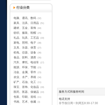
行业分类
电脑、通讯、数码
(32)
家具、洁具、日用品
(51)
建材、五金、装饰
(44)
纺织、服装、鞋帽
(25)
礼品、玩具、工艺品
(19)
家电、照明、电子
(38)
文具、乐器、体育
(27)
机电、仪器、设备
(36)
食品、饮料、酒类
(30)
汽车、摩托、电动车
(17)
能源、环保、节能
(23)
冶金、金属、零件
(15)
农业、水产、养殖
(34)
矿产、石油、化工
(11)
珠宝、首饰、化妆品
(18)
服务方式和服务时间
医药、医器、保健品
(10)
包装、印刷、造纸
(11)
电话支持
书画、艺术、收藏
(3)
非节假日周一到周五8:30-17:30